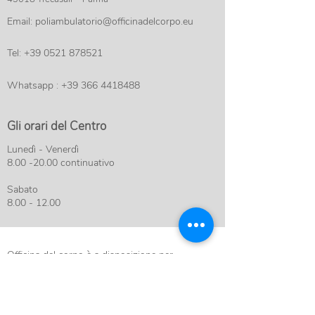
Email:
poliambulatorio@officinadelcorpo.eu
Tel:
+39 0521 878521
Whatsapp :
+39 366 4418488
Gli orari del Centro
Lunedì - Venerdì
8.00 -20.00
continuativo
Sabato
8.00 - 12.00
Officina del corpo è a disposizione per
rispondere alle tue esigenze sanitarie, di terapia
o di attività specifica.
Utilizza il contact form per inviarci la tua