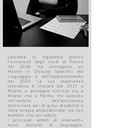
Laureata in logopedia presso
l'università degli studi di Parma
nel 2016. Ha conseguito un
Master in Disturbi Specifici del
Linguaggio e dell'Apprendimento
nel 2020. La sua esperienza
lavorativa è iniziata dal 2017 a
Milano e prosegue tutt’ora sia a
Milano che a Parma. Ha lavorato
nell'ambito dell'assistenza
domiciliare per le gravi disabilità e
nella terapia ambulatoriale, sia con
bambini che con adulti.
I principali ambiti di intervento
sono: disturbi di linguaggio,