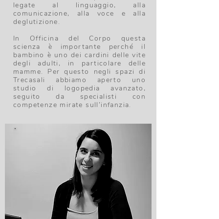
legate al linguaggio, alla
comunicazione, alla voce e alla
deglutizione.
In Officina del Corpo questa
scienza è importante perché il
bambino è uno dei cardini delle vite
degli adulti, in particolare delle
mamme. Per questo negli spazi di
Trecasali abbiamo aperto uno
studio di logopedia avanzato,
seguito da specialisti con
competenze mirate sull’infanzia.