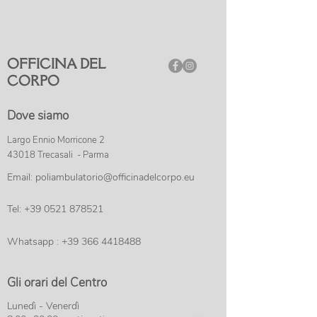
OFFICINA DEL
CORPO
Dove siamo
Largo Ennio Morricone 2
43018 Trecasali - Parma
Email:
poliambulatorio@officinadelcorpo.eu
Tel:
+39 0521 878521
Whatsapp :
+39 366 4418488
Gli orari del Centro
Lunedì - Venerdì