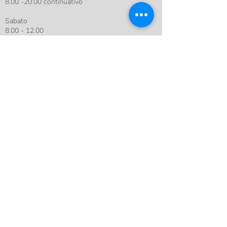
8.00 -20.00
continuativo
Sabato
8.00 - 12.00
Officina del corpo è a disposizione per
rispondere alle tue esigenze sanitarie, di terapia
o di attività specifica.
Utilizza il contact form per inviarci la tua
richiesta.
Il nostro staff ti risponderà nel minor tempo
possibile.
Nome
Cognome
Email